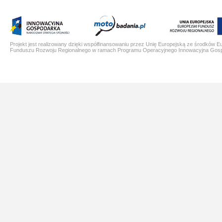
Projekt jest realizowany dzięki współfinansowaniu przez Unię Europejską ze środków E
Funduszu Rozwoju Regionalnego w ramach Programu Operacyjnego Innowacyjna Gos