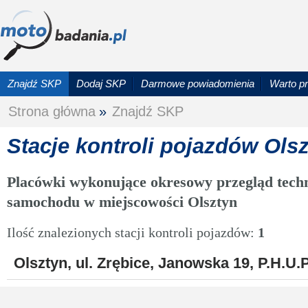
Znajdź SKP
Dodaj SKP
Darmowe powiadomienia
Warto p
Strona główna
»
Znajdź SKP
Stacje kontroli pojazdów Ols
Placówki wykonujące okresowy przegląd techn
samochodu w miejscowości Olsztyn
Ilość znalezionych stacji kontroli pojazdów:
1
Olsztyn, ul. Zrębice, Janowska 19, P.H.U