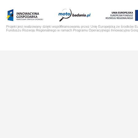
Projekt jest realizowany dzięki współfinansowaniu przez Unię Europejską ze środków E
Funduszu Rozwoju Regionalnego w ramach Programu Operacyjnego Innowacyjna Gos