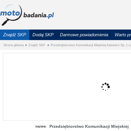
Znajdź SKP
Dodaj SKP
Darmowe powiadomienia
Warto p
Strona główna
»
Znajdź SKP
»
Przedsiębiorstwo Komunikacji Miejskiej Katowice Sp. z o
Przedsiębiorstwo Komunikacji Miejskiej
nazwa: