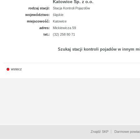
Katowice Sp. z o.o.
rodzaj stacji:
Stacja Kontroli Pojazdów
województwo:
śląskie
miejscowość:
Katowice
adres:
Mickiewicza 59
tel.:
(32) 258 80 71
Szukaj stacji kontroli pojadów w innym mi
wstecz
Znajdź SKP
Darmowe powiad