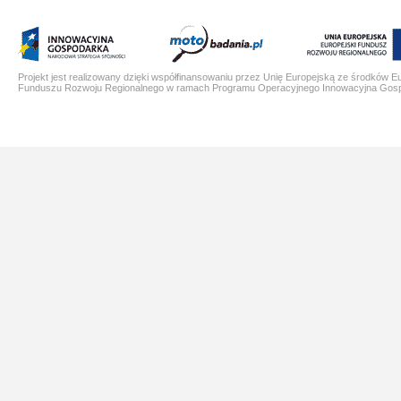
Projekt jest realizowany dzięki współfinansowaniu przez Unię Europejską ze środków E
Funduszu Rozwoju Regionalnego w ramach Programu Operacyjnego Innowacyjna Gos