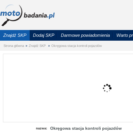
Znajdź SKP
Dodaj SKP
Darmowe powiadomienia
Warto p
Strona główna
»
Znajdź SKP
»
Okręgowa stacja kontroli pojazdów
Okręgowa stacja kontroli pojazdów
nazwa: