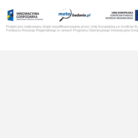
Projekt jest realizowany dzięki współfinansowaniu przez Unię Europejską ze środków E
Funduszu Rozwoju Regionalnego w ramach Programu Operacyjnego Innowacyjna Gos