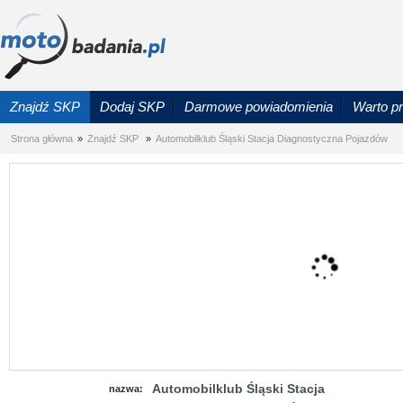
Znajdź SKP
Dodaj SKP
Darmowe powiadomienia
Warto p
Strona główna
»
Znajdź SKP
»
Automobilklub Śląski Stacja Diagnostyczna Pojazdów
Automobilklub Śląski Stacja
nazwa: