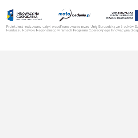
Projekt jest realizowany dzięki współfinansowaniu przez Unię Europejską ze środków E
Funduszu Rozwoju Regionalnego w ramach Programu Operacyjnego Innowacyjna Gos