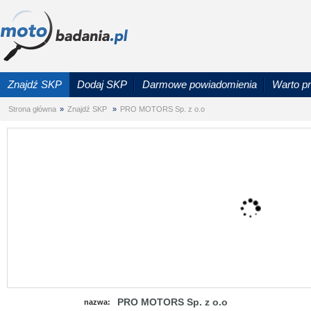
Znajdź SKP
Dodaj SKP
Darmowe powiadomienia
Warto p
Strona główna
»
Znajdź SKP
»
PRO MOTORS Sp. z o.o
PRO MOTORS Sp. z o.o
nazwa: