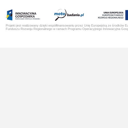
Projekt jest realizowany dzięki współfinansowaniu przez Unię Europejską ze środków E
Funduszu Rozwoju Regionalnego w ramach Programu Operacyjnego Innowacyjna Gos