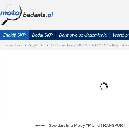
Znajdź SKP
Dodaj SKP
Darmowe powiadomienia
Warto p
Strona główna
»
Znajdź SKP
»
Spółdzielnia Pracy "MOTOTRANSPORT" w Białymstoku
Spółdzielnia Pracy "MOTOTRANSPORT"
nazwa: