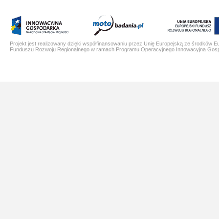
Projekt jest realizowany dzięki współfinansowaniu przez Unię Europejską ze środków E
Funduszu Rozwoju Regionalnego w ramach Programu Operacyjnego Innowacyjna Gos