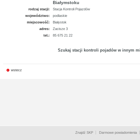
Białymstoku
rodzaj stacji:
Stacja Kontroli Pojazdów
województwo:
podlaskie
miejscowość:
Białystok
adres:
Zacisze 3
tel.:
85 675 21 22
Szukaj stacji kontroli pojadów w innym mi
wstecz
Znajdź SKP
Darmowe powiadomienia