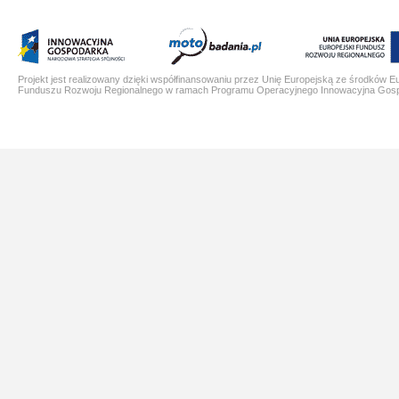
Projekt jest realizowany dzięki współfinansowaniu przez Unię Europejską ze środków E
Funduszu Rozwoju Regionalnego w ramach Programu Operacyjnego Innowacyjna Gos