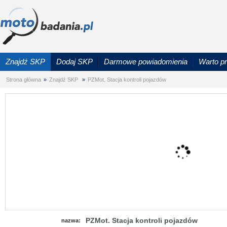
Znajdź SKP
Dodaj SKP
Darmowe powiadomienia
Warto p
Strona główna
»
Znajdź SKP
»
PZMot. Stacja kontroli pojazdów
PZMot. Stacja kontroli pojazdów
nazwa: