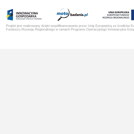
Projekt jest realizowany dzięki współfinansowaniu przez Unię Europejską ze środków E
Funduszu Rozwoju Regionalnego w ramach Programu Operacyjnego Innowacyjna Gos