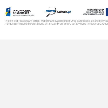
Projekt jest realizowany dzięki współfinansowaniu przez Unię Europejską ze środków E
Funduszu Rozwoju Regionalnego w ramach Programu Operacyjnego Innowacyjna Gos