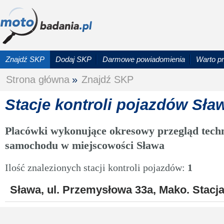
Znajdź SKP
Dodaj SKP
Darmowe powiadomienia
Warto p
Strona główna
»
Znajdź SKP
Stacje kontroli pojazdów Sła
Placówki wykonujące okresowy przegląd techn
samochodu w miejscowości Sława
Ilość znalezionych stacji kontroli pojazdów:
1
Sława, ul. Przemysłowa 33a, Mako. Stacja 