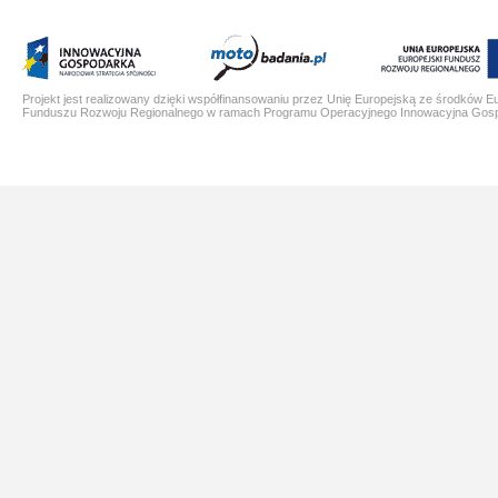
Projekt jest realizowany dzięki współfinansowaniu przez Unię Europejską ze środków E
Funduszu Rozwoju Regionalnego w ramach Programu Operacyjnego Innowacyjna Gos