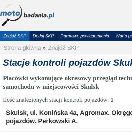
Znajdź SKP
Dodaj SKP
Darmowe powiadomienia
Warto p
Strona główna
»
Znajdź SKP
Stacje kontroli pojazdów Sku
Placówki wykonujące okresowy przegląd techn
samochodu w miejscowości Skulsk
Ilość znalezionych stacji kontroli pojazdów:
1
Skulsk, ul. Konińska 4a, Agromax. Okręgo
pojazdów. Perkowski A.