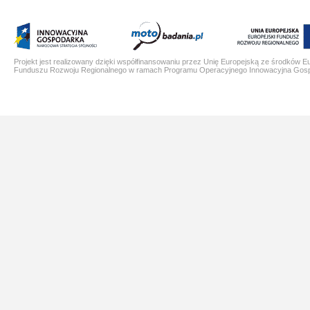
Projekt jest realizowany dzięki współfinansowaniu przez Unię Europejską ze środków E
Funduszu Rozwoju Regionalnego w ramach Programu Operacyjnego Innowacyjna Gos