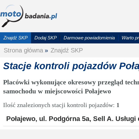
Znajdź SKP
Dodaj SKP
Darmowe powiadomienia
Warto p
Strona główna
»
Znajdź SKP
Stacje kontroli pojazdów Poł
Placówki wykonujące okresowy przegląd techn
samochodu w miejscowości Połajewo
Ilość znalezionych stacji kontroli pojazdów:
1
Połajewo, ul. Podgórna 5a, Sell A. Usługi