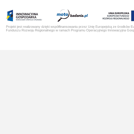
Projekt jest realizowany dzięki współfinansowaniu przez Unię Europejską ze środków E
Funduszu Rozwoju Regionalnego w ramach Programu Operacyjnego Innowacyjna Gos