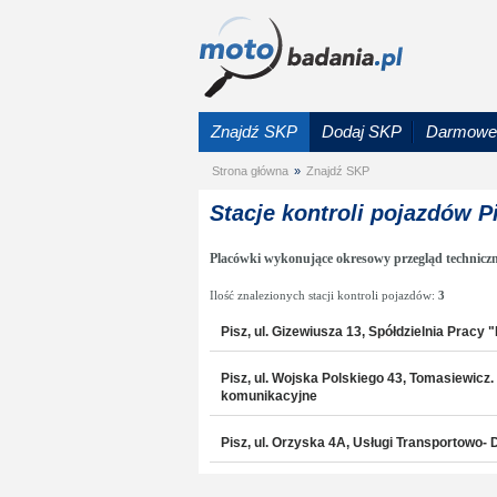
Znajdź SKP
Dodaj SKP
Darmowe 
Strona główna
»
Znajdź SKP
Stacje kontroli pojazdów P
Placówki wykonujące okresowy przegląd techniczn
Ilość znalezionych stacji kontroli pojazdów:
3
Pisz, ul. Gizewiusza 13, Spółdzielnia Pracy 
Pisz, ul. Wojska Polskiego 43, Tomasiewicz
komunikacyjne
Pisz, ul. Orzyska 4A, Usługi Transportowo