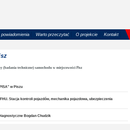
powiadomienia
Warto przeczytać
O projekcie
Kontakt
isz
y (badania techniczne) samochodu w miejscowości Pisz
"PISA" w Piszu
. FHU. Stacja kontroli pojazdów, mechanika pojazdowa, ubezpieczenia
- Diagnostyczne Bogdan Chudzik