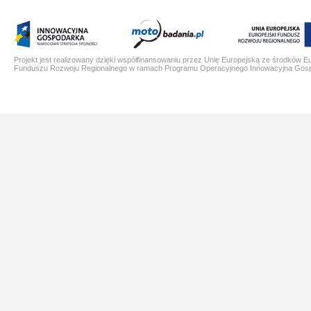
Projekt jest realizowany dzięki współfinansowaniu przez Unię Europejską ze środków E
Funduszu Rozwoju Regionalnego w ramach Programu Operacyjnego Innowacyjna Gos