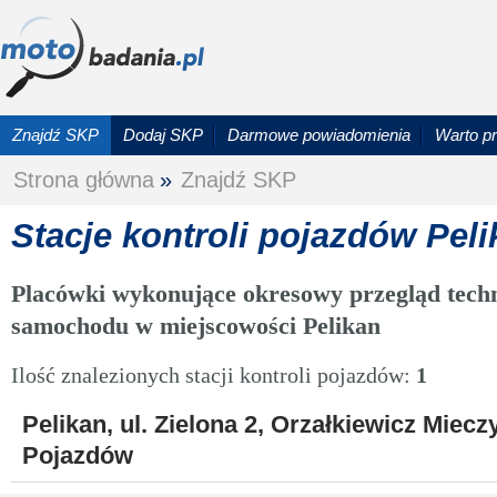
Znajdź SKP
Dodaj SKP
Darmowe powiadomienia
Warto p
Strona główna
»
Znajdź SKP
Stacje kontroli pojazdów Peli
Placówki wykonujące okresowy przegląd techn
samochodu w miejscowości Pelikan
Ilość znalezionych stacji kontroli pojazdów:
1
Pelikan, ul. Zielona 2, Orzałkiewicz Miecz
Pojazdów