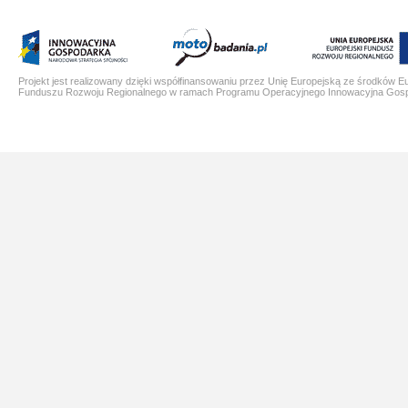
Projekt jest realizowany dzięki współfinansowaniu przez Unię Europejską ze środków E
Funduszu Rozwoju Regionalnego w ramach Programu Operacyjnego Innowacyjna Gos