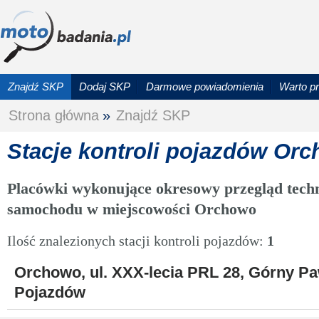
Znajdź SKP
Dodaj SKP
Darmowe powiadomienia
Warto p
Strona główna
»
Znajdź SKP
Stacje kontroli pojazdów Or
Placówki wykonujące okresowy przegląd techn
samochodu w miejscowości Orchowo
Ilość znalezionych stacji kontroli pojazdów:
1
Orchowo, ul. XXX-lecia PRL 28, Górny Paw
Pojazdów