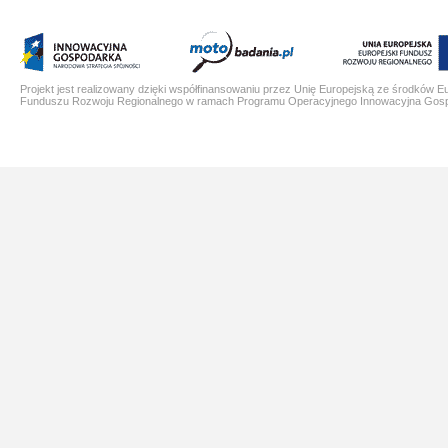
Projekt jest realizowany dzięki współfinansowaniu przez Unię Europejską ze środków E
Funduszu Rozwoju Regionalnego w ramach Programu Operacyjnego Innowacyjna Gos