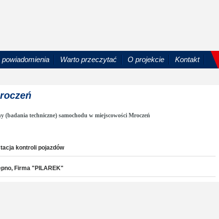
powiadomienia
Warto przeczytać
O projekcie
Kontakt
Mroczeń
ny (badania techniczne) samochodu w miejscowości Mroczeń
tacja kontroli pojazdów
Kępno, Firma "PILAREK"