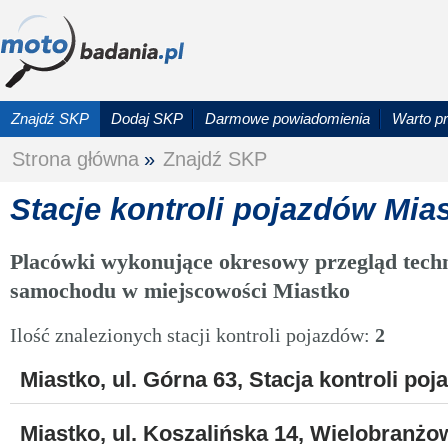
Znajdź SKP
Dodaj SKP
Darmowe powiadomienia
Warto p
Strona główna
»
Znajdź SKP
Stacje kontroli pojazdów Mia
Placówki wykonujące okresowy przegląd techn
samochodu w miejscowości Miastko
Ilość znalezionych stacji kontroli pojazdów:
2
Miastko, ul. Górna 63, Stacja kontroli po
Miastko, ul. Koszalińska 14, Wielobranż