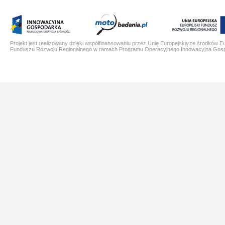
Projekt jest realizowany dzięki współfinansowaniu przez Unię Europejską ze środków E
Funduszu Rozwoju Regionalnego w ramach Programu Operacyjnego Innowacyjna Gos