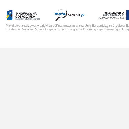
Projekt jest realizowany dzięki współfinansowaniu przez Unię Europejską ze środków E
Funduszu Rozwoju Regionalnego w ramach Programu Operacyjnego Innowacyjna Gos