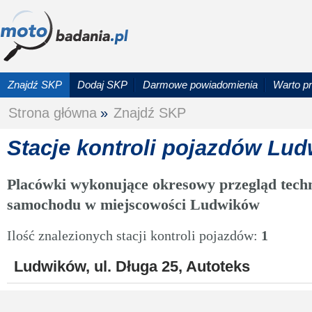
Znajdź SKP
Dodaj SKP
Darmowe powiadomienia
Warto p
Strona główna
»
Znajdź SKP
Stacje kontroli pojazdów Lu
Placówki wykonujące okresowy przegląd techn
samochodu w miejscowości Ludwików
Ilość znalezionych stacji kontroli pojazdów:
1
Ludwików, ul. Długa 25, Autoteks