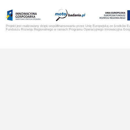
Projekt jest realizowany dzięki współfinansowaniu przez Unię Europejską ze środków E
Funduszu Rozwoju Regionalnego w ramach Programu Operacyjnego Innowacyjna Gos