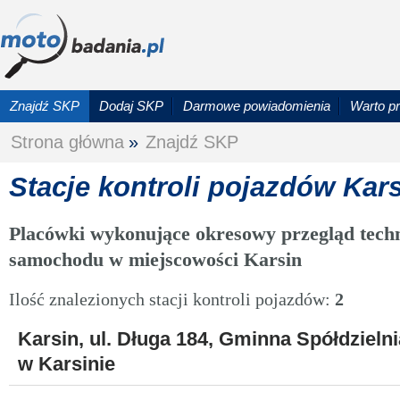
Znajdź SKP
Dodaj SKP
Darmowe powiadomienia
Warto p
Strona główna
»
Znajdź SKP
Stacje kontroli pojazdów Kar
Placówki wykonujące okresowy przegląd techn
samochodu w miejscowości Karsin
Ilość znalezionych stacji kontroli pojazdów:
2
Karsin, ul. Długa 184, Gminna Spółdzie
w Karsinie