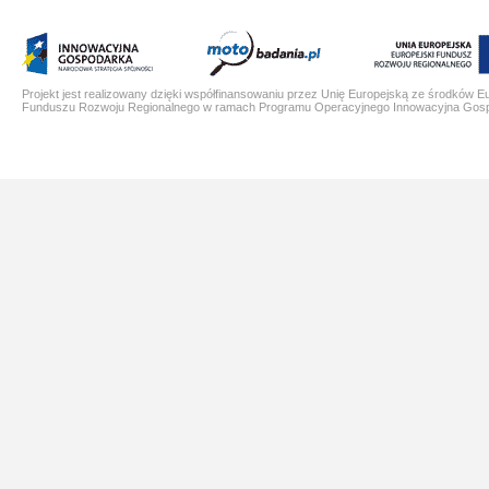
Projekt jest realizowany dzięki współfinansowaniu przez Unię Europejską ze środków E
Funduszu Rozwoju Regionalnego w ramach Programu Operacyjnego Innowacyjna Gos