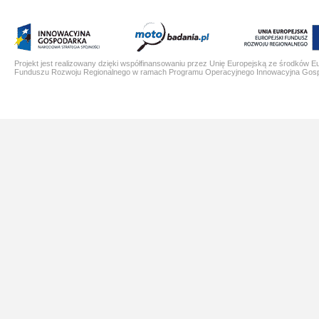
Projekt jest realizowany dzięki współfinansowaniu przez Unię Europejską ze środków E
Funduszu Rozwoju Regionalnego w ramach Programu Operacyjnego Innowacyjna Gos