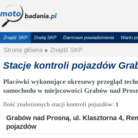
Znajdź SKP
Dodaj SKP
Darmowe powiadomienia
Warto p
Strona główna
»
Znajdź SKP
Stacje kontroli pojazdów Gr
Placówki wykonujące okresowy przegląd techn
samochodu w miejscowości Grabów nad Pros
Ilość znalezionych stacji kontroli pojazdów:
1
Grabów nad Prosną, ul. Klasztorna 4, Rem
pojazdów