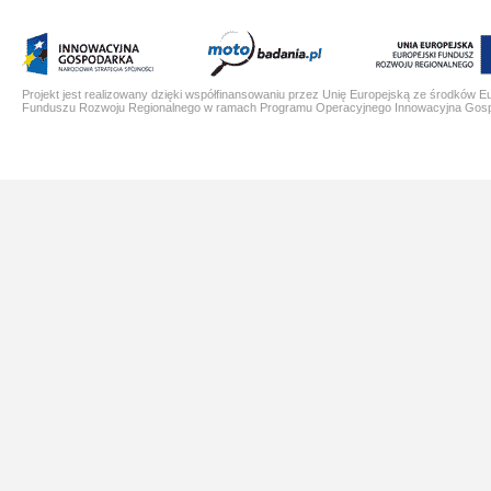
Projekt jest realizowany dzięki współfinansowaniu przez Unię Europejską ze środków E
Funduszu Rozwoju Regionalnego w ramach Programu Operacyjnego Innowacyjna Gos