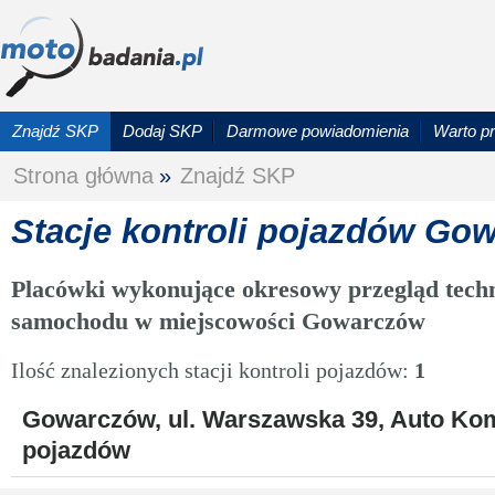
Znajdź SKP
Dodaj SKP
Darmowe powiadomienia
Warto p
Strona główna
»
Znajdź SKP
Stacje kontroli pojazdów Go
Placówki wykonujące okresowy przegląd techn
samochodu w miejscowości Gowarczów
Ilość znalezionych stacji kontroli pojazdów:
1
Gowarczów, ul. Warszawska 39, Auto Komp
pojazdów