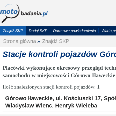
Znajdź SKP
Dodaj SKP
Darmowe powiadomienia
Warto p
Strona główna
»
Znajdź SKP
Stacje kontroli pojazdów Gór
Placówki wykonujące okresowy przegląd techn
samochodu w miejscowości Górowo Iławeckie
Ilość znalezionych stacji kontroli pojazdów:
1
Górowo Iławeckie, ul. Kościuszki 17, Sp
Władysław Wienc, Henryk Wieleba