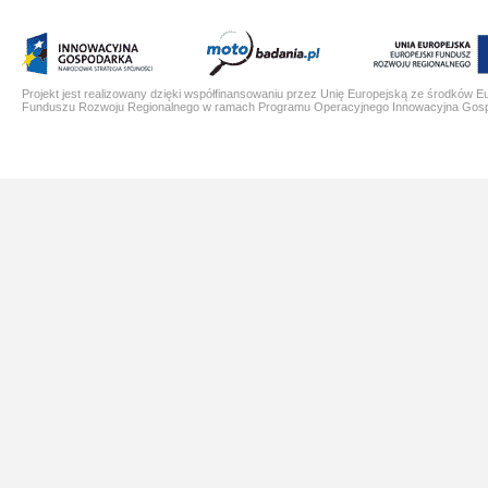
Projekt jest realizowany dzięki współfinansowaniu przez Unię Europejską ze środków E
Funduszu Rozwoju Regionalnego w ramach Programu Operacyjnego Innowacyjna Gos