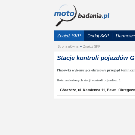
Znajdź SKP
Dodaj SKP
Darmowe 
Strona główna
»
Znajdź SKP
Stacje kontroli pojazdów 
Placówki wykonujące okresowy przegląd technicz
Ilość znalezionych stacji kontroli pojazdów:
1
Górażdże, ul. Kamienna 11, Bewa. Okręgowa