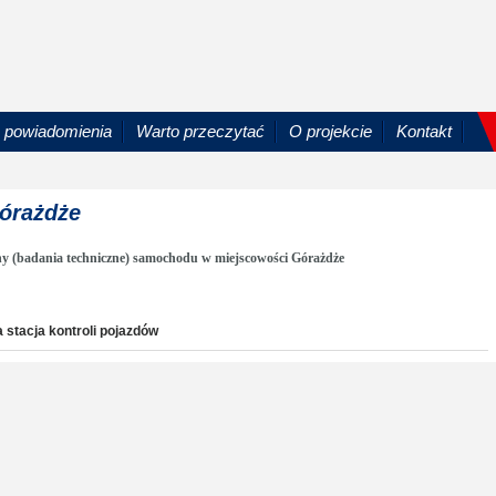
powiadomienia
Warto przeczytać
O projekcie
Kontakt
Górażdże
ny (badania techniczne) samochodu w miejscowości Górażdże
 stacja kontroli pojazdów