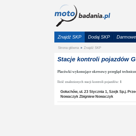
Znajdź SKP
Dodaj SKP
Darmowe 
Strona główna
»
Znajdź SKP
Stacje kontroli pojazdów 
Placówki wykonujące okresowy przegląd technicz
Ilość znalezionych stacji kontroli pojazdów:
1
Gołuchów, ul. 23 Stycznia 1, Szejk Sp.j. P
Nowaczyk Zbigniew Nowaczyk