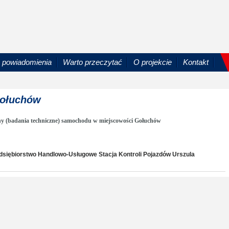
powiadomienia
Warto przeczytać
O projekcie
Kontakt
Gołuchów
ny (badania techniczne) samochodu w miejscowości Gołuchów
rzedsiębiorstwo Handlowo-Usługowe Stacja Kontroli Pojazdów Urszula