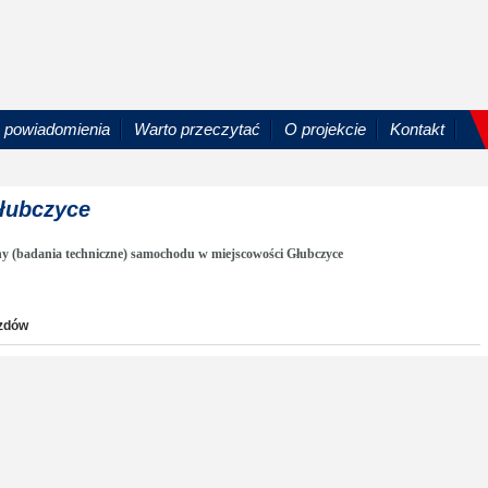
powiadomienia
Warto przeczytać
O projekcie
Kontakt
Głubczyce
ny (badania techniczne) samochodu w miejscowości Głubczyce
azdów