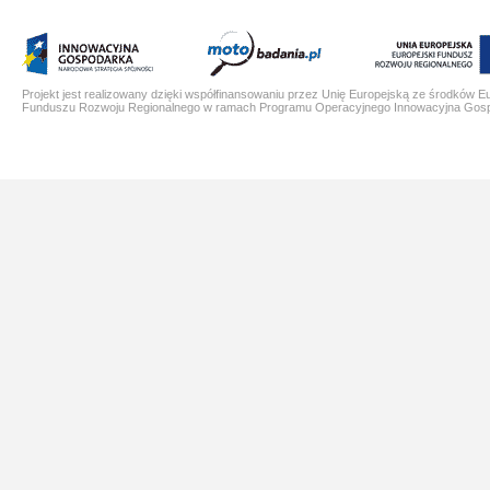
Projekt jest realizowany dzięki współfinansowaniu przez Unię Europejską ze środków E
Funduszu Rozwoju Regionalnego w ramach Programu Operacyjnego Innowacyjna Gos