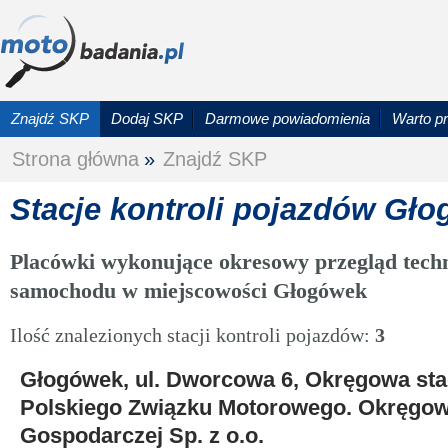
Znajdź SKP
Dodaj SKP
Darmowe powiadomienia
Warto p
Strona główna
»
Znajdź SKP
Stacje kontroli pojazdów Gł
Placówki wykonujące okresowy przegląd techn
samochodu w miejscowości Głogówek
Ilość znalezionych stacji kontroli pojazdów:
3
Głogówek, ul. Dworcowa 6, Okręgowa stac
Polskiego Związku Motorowego. Okręgowy
Gospodarczej Sp. z o.o.