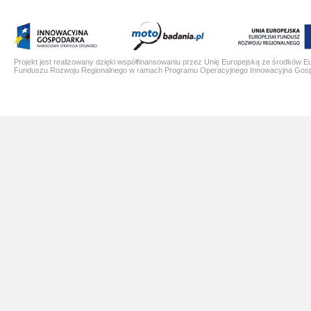
Projekt jest realizowany dzięki współfinansowaniu przez Unię Europejską ze środków E
Funduszu Rozwoju Regionalnego w ramach Programu Operacyjnego Innowacyjna Gos