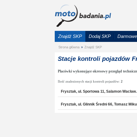
Znajdź SKP
Dodaj SKP
Darmowe 
Strona główna
»
Znajdź SKP
Stacje kontroli pojazdów F
Placówki wykonujące okresowy przegląd techniczn
Ilość znalezionych stacji kontroli pojazdów:
2
Frysztak, ul. Sportowa 11, Salamon Wacław
Frysztak, ul. Glinnik Średni 66, Tomasz 