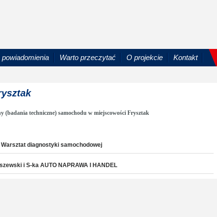
powiadomienia
Warto przeczytać
O projekcie
Kontakt
rysztak
y (badania techniczne) samochodu w miejscowości Frysztak
. Warsztat diagnostyki samochodowej
Mikuszewski i S-ka AUTO NAPRAWA I HANDEL