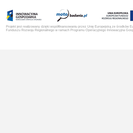
Projekt jest realizowany dzięki współfinansowaniu przez Unię Europejską ze środków E
Funduszu Rozwoju Regionalnego w ramach Programu Operacyjnego Innowacyjna Gos