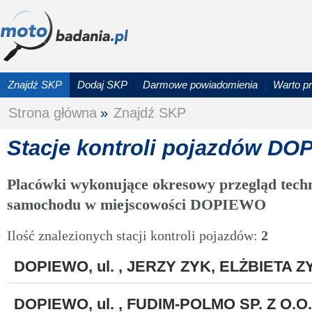
Znajdź SKP
Dodaj SKP
Darmowe powiadomienia
Warto p
Strona główna
»
Znajdź SKP
Stacje kontroli pojazdów D
Placówki wykonujące okresowy przegląd techn
samochodu w miejscowości DOPIEWO
Ilość znalezionych stacji kontroli pojazdów:
2
DOPIEWO, ul. , JERZY ZYK, ELŻBIETA 
DOPIEWO, ul. , FUDIM-POLMO SP. Z O.O.