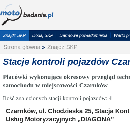
Znajdź SKP
Dodaj SKP
Darmowe powiadomienia
Warto p
Strona główna
»
Znajdź SKP
Stacje kontroli pojazdów Cz
Placówki wykonujące okresowy przegląd techn
samochodu w miejscowości Czarnków
Ilość znalezionych stacji kontroli pojazdów:
4
Czarnków, ul. Chodzieska 25, Stacja Kont
Usług Motoryzacyjnych „DIAGONA”