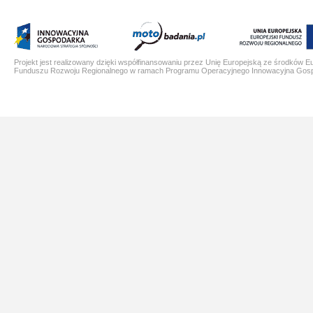
Projekt jest realizowany dzięki współfinansowaniu przez Unię Europejską ze środków E
Funduszu Rozwoju Regionalnego w ramach Programu Operacyjnego Innowacyjna Gos