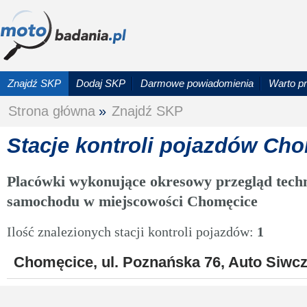
Znajdź SKP
Dodaj SKP
Darmowe powiadomienia
Warto p
Strona główna
»
Znajdź SKP
Stacje kontroli pojazdów Ch
Placówki wykonujące okresowy przegląd techn
samochodu w miejscowości Chomęcice
Ilość znalezionych stacji kontroli pojazdów:
1
Chomęcice, ul. Poznańska 76, Auto Siwcz