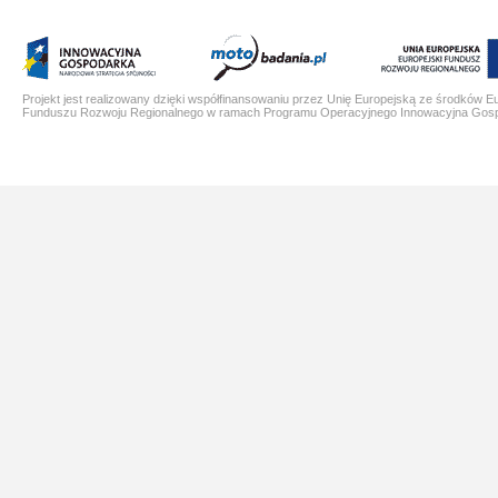
Projekt jest realizowany dzięki współfinansowaniu przez Unię Europejską ze środków E
Funduszu Rozwoju Regionalnego w ramach Programu Operacyjnego Innowacyjna Gos