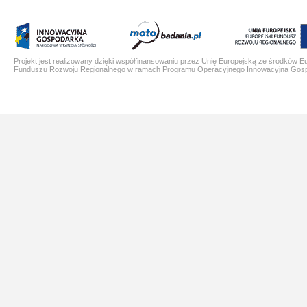
Projekt jest realizowany dzięki współfinansowaniu przez Unię Europejską ze środków E
Funduszu Rozwoju Regionalnego w ramach Programu Operacyjnego Innowacyjna Gos