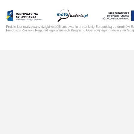
Projekt jest realizowany dzięki współfinansowaniu przez Unię Europejską ze środków E
Funduszu Rozwoju Regionalnego w ramach Programu Operacyjnego Innowacyjna Gos