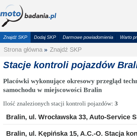
Znajdź SKP
Dodaj SKP
Darmowe powiadomienia
Warto p
Strona główna
»
Znajdź SKP
Stacje kontroli pojazdów Bral
Placówki wykonujące okresowy przegląd techn
samochodu w miejscowości Bralin
Ilość znalezionych stacji kontroli pojazdów:
3
Bralin, ul. Wrocławska 33, Auto-Service 
Bralin, ul. Kępińska 15, A.C.-O. Stacja ko