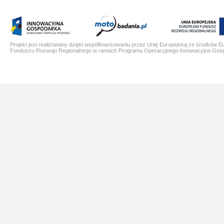
Projekt jest realizowany dzięki współfinansowaniu przez Unię Europejską ze środków E
Funduszu Rozwoju Regionalnego w ramach Programu Operacyjnego Innowacyjna Gos