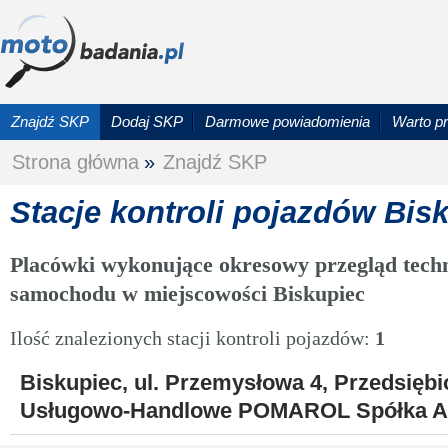
Znajdź SKP
Dodaj SKP
Darmowe powiadomienia
Warto p
Strona główna
»
Znajdź SKP
Stacje kontroli pojazdów Bis
Placówki wykonujące okresowy przegląd techn
samochodu w miejscowości Biskupiec
Ilość znalezionych stacji kontroli pojazdów:
1
Biskupiec, ul. Przemysłowa 4, Przedsięb
Usługowo-Handlowe POMAROL Spółka A